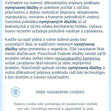
Vzhľadom na nutnosť dôkladnejšiej prípravy podkladu
vymývanej dlažby
je potrebné počítať s väčšou
prácnosťou a dobou realizácie (doprava, skladovanie,
manipulácia, rovnanie a hutnenie jednotlivých vrstiev).
Samotná pokládka
vymývaných dlaždíc
je už
jednoduchá a rýchla vďaka konštantnej hrúbke. Úprava
tvarov rezaním vyžaduje príslušné nástroje a zariadenia.
Keďže sa opäť jedná o voľne ložené prvky bez
uzavretých škár, je tradičným neduhom
vymývanej
dlažby
vplyv prostredia a vegetácie, čiže zarastanie škár
medzi dlaždicami. Povrchové čistenie dlažby nerobí väčší
problém vďaka veľkej miere
nenasiakavého kameniva
,
avšak zarastanie škár trávami je stále nepríjemný
problém. Náročnejší spôsob výroby
vymývanej dlažby
a
nutná dôkladnosť prípravy podkladu radí túto technológiu
k tým drahším a časovo náročnejším.
Ak sa chcete o zámkovej dlažbe či riešení záhradných
chodníkov dočítať viac, čítajte v článku Záhradné
Vaše nastavenie cookies
chodníky I.
Foto: ua.all.biz
Súbory cookie nám pomáhajú pri poskytovaní služieb
(i.n.)
pre vás. Umožňujú spoznať a zapamätať si vaše