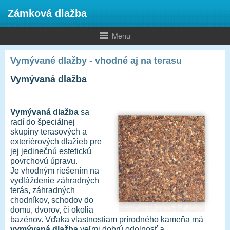
Zámková dlažba
Menu
Vymývané dlažby - vhodné aj na terasu
Vymývaná dlažba
Vymývaná dlažba
sa
radí do špeciálnej
skupiny terasových a
exteriérových dlažieb pre
jej jedinečnú estetickú
povrchovú úpravu.
Je vhodným riešením na
vydláždenie záhradných
terás, záhradných
chodníkov, schodov do
domu, dvorov, či okolia
bazénov. Vďaka vlastnostiam prírodného kameňa má
vymývaná dlažba
veľmi dobrú odolnosť a