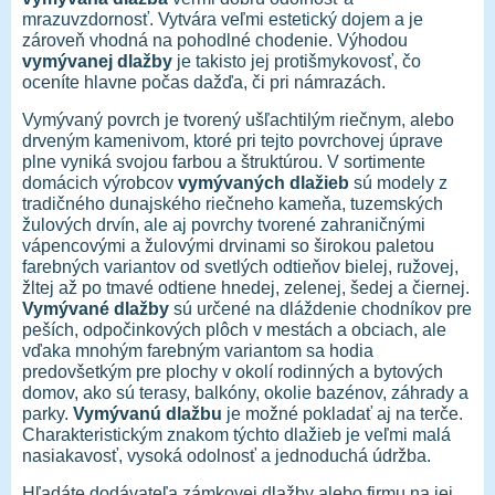
mrazuvzdornosť. Vytvára veľmi estetický dojem a je
zároveň vhodná na pohodlné chodenie. Výhodou
vymývanej dlažby
je takisto jej protišmykovosť, čo
oceníte hlavne počas dažďa, či pri námrazách.
Vymývaný povrch je tvorený ušľachtilým riečnym, alebo
drveným kamenivom, ktoré pri tejto povrchovej úprave
plne vyniká svojou farbou a štruktúrou. V sortimente
domácich výrobcov
vymývaných dlažieb
sú modely z
tradičného dunajského riečneho kameňa, tuzemských
žulových drvín, ale aj povrchy tvorené zahraničnými
vápencovými a žulovými drvinami so širokou paletou
farebných variantov od svetlých odtieňov bielej, ružovej,
žltej až po tmavé odtiene hnedej, zelenej, šedej a čiernej.
Vymývané dlažby
sú určené na dláždenie chodníkov pre
peších, odpočinkových plôch v mestách a obciach, ale
vďaka mnohým farebným variantom sa hodia
predovšetkým pre plochy v okolí rodinných a bytových
domov, ako sú terasy, balkóny, okolie bazénov, záhrady a
parky.
Vymývanú dlažbu
je možné pokladať aj na terče.
Charakteristickým znakom týchto dlažieb je veľmi malá
nasiakavosť, vysoká odolnosť a jednoduchá údržba.
Hľadáte dodávateľa zámkovej dlažby alebo firmu na jej