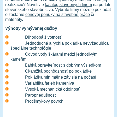
realizáciu? Navštívte
katalóg stavebných firiem
na portáli
slovenského stavebníctva. Vybraté firmy môžete požiadať
o zaslanie
cenovej ponuky na stavebné práce
či
materiály.
Výhody vymývanej dlažby
Dlhodobá životnosť
Jednoduchá a rýchla pokládka nevyžadujúca
špeciálne technológie
Odvod vody škárami medzi jednotlivými
kameňmi
Ľahká opraviteľnosť s dobrým výsledkom
Okamžitá pochôdznosť po pokládke
Pokládka minimálne závislá na počasí
Variabilita farieb kameniva
Vysoká mechanická odolnosť
Paropriedušnosť
Protišmykový povrch