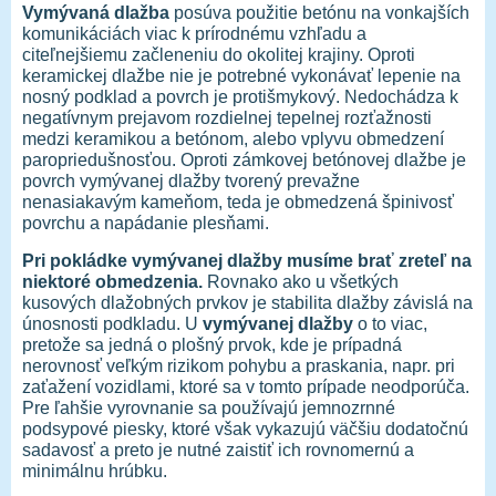
Vymývaná dlažba
posúva použitie betónu na vonkajších
komunikáciách viac k prírodnému vzhľadu a
citeľnejšiemu začleneniu do okolitej krajiny. Oproti
keramickej dlažbe nie je potrebné vykonávať lepenie na
nosný podklad a povrch je protišmykový. Nedochádza k
negatívnym prejavom rozdielnej tepelnej rozťažnosti
medzi keramikou a betónom, alebo vplyvu obmedzení
paropriedušnosťou. Oproti zámkovej betónovej dlažbe je
povrch vymývanej dlažby tvorený prevažne
nenasiakavým kameňom, teda je obmedzená špinivosť
povrchu a napádanie plesňami.
Pri pokládke vymývanej dlažby musíme brať zreteľ na
niektoré obmedzenia.
Rovnako ako u všetkých
kusových dlažobných prvkov je stabilita dlažby závislá na
únosnosti podkladu. U
vymývanej dlažby
o to viac,
pretože sa jedná o plošný prvok, kde je prípadná
nerovnosť veľkým rizikom pohybu a praskania, napr. pri
zaťažení vozidlami, ktoré sa v tomto prípade neodporúča.
Pre ľahšie vyrovnanie sa používajú jemnozrnné
podsypové piesky, ktoré však vykazujú väčšiu dodatočnú
sadavosť a preto je nutné zaistiť ich rovnomernú a
minimálnu hrúbku.